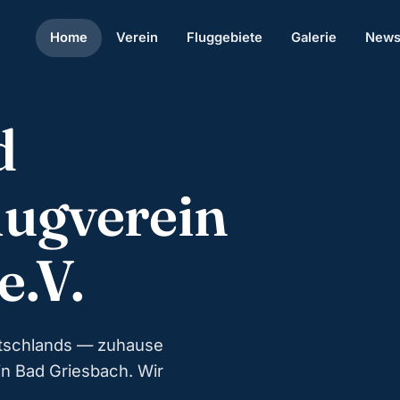
Home
Verein
Fluggebiete
Galerie
New
d
lugverein
e.V.
utschlands — zuhause
in Bad Griesbach. Wir