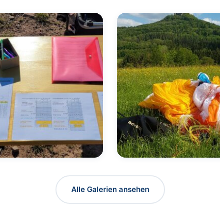
Bilder
insmeisterschaft
„Ausflug“ zur Burg
Alle Galerien ansehen
Hohenzollern