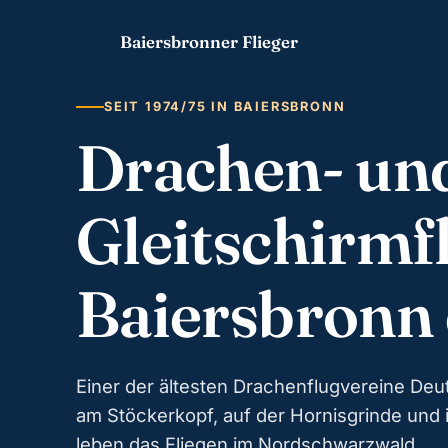
Baiersbronner Flieger
SEIT 1974/75 IN BAIERSBRONN
Drachen- un
Gleitschirmf
Baiersbronn 
Einer der ältesten Drachenflugvereine De
am Stöckerkopf, auf der Hornisgrinde und 
leben das Fliegen im Nordschwarzwald.