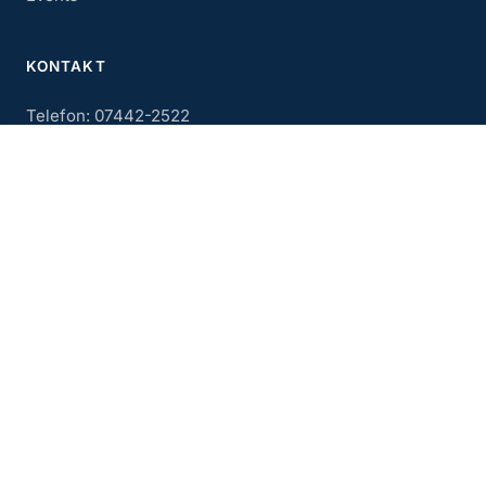
KONTAKT
Telefon: 07442-2522
Kontaktseite
Flugerlebnis (YouTube)
Instagram
AKTUELLE BEITRÄGE
Retterwerfen in der Halle am Samstag, 28. Februar 2026
Hauptversammlung 28. Februar 2026
Der Nikolaus fliegt zum Weihnachtsdorf.